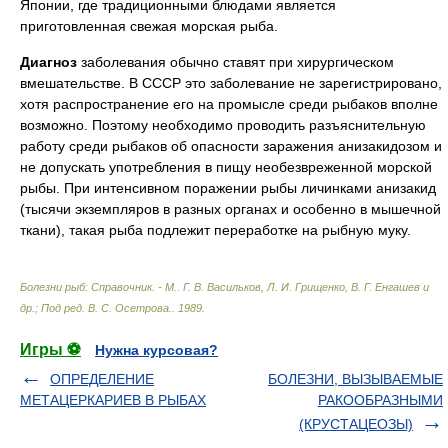
Японии, где традиционными блюдами является
приготовленная свежая морская рыба.
Диагноз
заболевания обычно ставят при хирургическом
вмешательстве. В СССР это заболевание не зарегистрировано,
хотя распространение его на промысле среди рыбаков вполне
возможно. Поэтому необходимо проводить разъяснительную
работу среди рыбаков об опасности заражения анизакидозом и
не допускать употребления в пищу необезвреженной морской
рыбы. При интенсивном поражении рыбы личинками анизакид
(тысячи экземпляров в разных органах и особенно в мышечной
ткани), такая рыба подлежит переработке на рыбную муку.
Болезни рыб: Справочник. - М.
.
Г. В. Васильков, Л. И. Грищенко, В. Г. Енгашев и
др.; Под ред. В. С. Осетрова.
.
1989
.
Игры ⚽
Нужна курсовая?
ОПРЕДЕЛЕНИЕ
БОЛЕЗНИ, ВЫЗЫВАЕМЫЕ
МЕТАЦЕРКАРИЕВ В РЫБАХ
РАКООБРАЗНЫМИ
(КРУСТАЦЕОЗЫ)