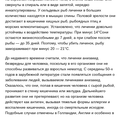
свернуты в спираль или в виде запятой, нередко
инкапсулированы. У сельдевых рыб личинки в больших
количествах находятся в мышцах спины. Половой зрелости они
достигают в кишечнике хищных рыб, рыбоядных птиц и
морских млекопитающих. Установлено, что личинки довольно
устойчивы к воздействию температуры. При минус 14°Сони
остаются жизнеспособными до 7 дней, а при слабом посоле
рыбы — до 35 дней. Поэтому, чтобы убить личинок, рыбу
замораживают при минус 20 — 21°С.
До недавнего времени считали, что личинки анизакид
безвредны для человека, поскольку в его организме они не
способны развиваться до взрослых нематод. С середины 50-х
годов в зарубежной литературе стали появляться сообщения о
заболевании людей, вызываемом личинками анизакид.
Оказалось, что они, попав в кишечник человека с сырой рыбой,
проникают в стенку кишечника или желудка. Дальнейшего
развития они не претерпевают, но на организм человека
действуют как антиген, вызывая тяжелые формы аллергии и
воспаление кишечника, иногда со смертельным исходом.
Подобные случаи отмечены в Голландии, Англии и особенно в